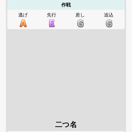
作戦
逃げ
先行
差し
追込
二つ名