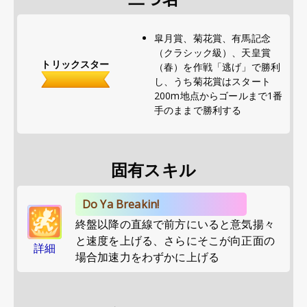
皐月賞、菊花賞、有馬記念
（クラシック級）、天皇賞
トリックスター
（春）を作戦「逃げ」で勝利
し、うち菊花賞はスタート
200m地点からゴールまで1番
手のままで勝利する
固有スキル
Do Ya Breakin!
終盤以降の直線で前方にいると意気揚々
と速度を上げる、さらにそこが向正面の
詳細
場合加速力をわずかに上げる