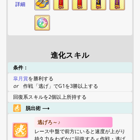
詳細
進化スキル
条件：
皐月賞
を勝利する
or
作戦「逃げ」でG1を3勝以上する
回復系スキルを2個以上所持する
脱出術
⟶
逃げろ～♪
レース中盤で前方にいると速度が上がり
持久力をわずかに回復する＜作戦・逃げ