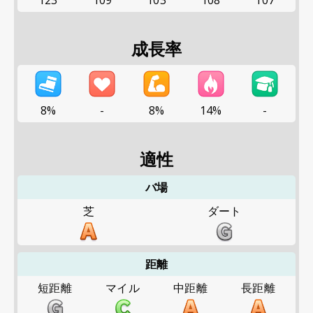
123
109
103
108
107
成長率
8%
-
8%
14%
-
適性
バ場
芝
ダート
距離
短距離
マイル
中距離
長距離