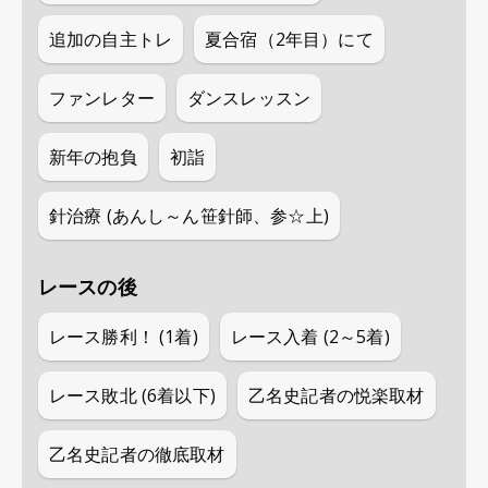
追加の自主トレ
夏合宿（2年目）にて
ファンレター
ダンスレッスン
新年の抱負
初詣
針治療 (あんし～ん笹針師、参☆上)
レースの後
レース勝利！ (1着)
レース入着 (2～5着)
レース敗北 (6着以下)
乙名史記者の悦楽取材
乙名史記者の徹底取材