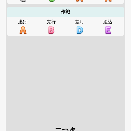
作戦
逃げ
先行
差し
追込
二つ名