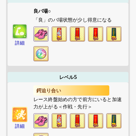
良バ場○
「良」のバ場状態が少し得意になる
詳細
レベル5
鍔迫り合い
レース終盤始めの方で前方にいると加速
力が上がる＜作戦・先行＞
詳細