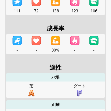
111
72
138
123
106
成長率
-
-
30%
-
-
適性
バ場
芝
ダート
距離