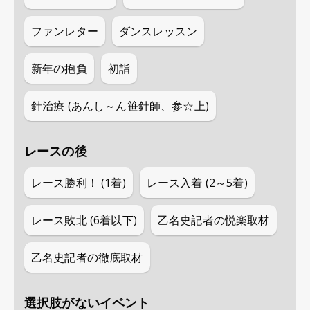
ファンレター
ダンスレッスン
新年の抱負
初詣
針治療 (あんし～ん笹針師、参☆上)
レースの後
レース勝利！ (1着)
レース入着 (2～5着)
レース敗北 (6着以下)
乙名史記者の悦楽取材
乙名史記者の徹底取材
選択肢がないイベント