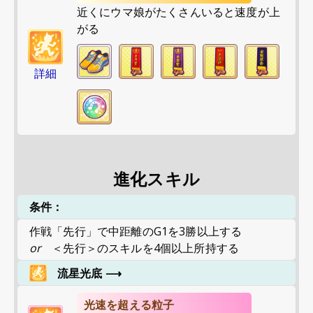
近くにウマ娘がたくさんいると速度が上
がる
詳細
進化スキル
条件：
作戦「先行」で中距離のG1を3勝以上する
or
＜先行＞のスキルを4個以上所持する
流星光底
⟶
光速を超える粒子