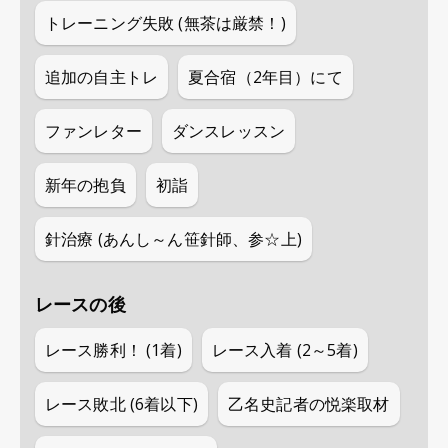
トレーニング失敗 (無茶は厳禁！)
追加の自主トレ
夏合宿（2年目）にて
ファンレター
ダンスレッスン
新年の抱負
初詣
針治療 (あんし～ん笹針師、参☆上)
レースの後
レース勝利！ (1着)
レース入着 (2～5着)
レース敗北 (6着以下)
乙名史記者の悦楽取材