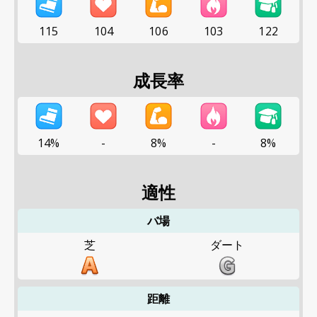
115
104
106
103
122
成長率
14%
-
8%
-
8%
適性
バ場
芝
ダート
距離