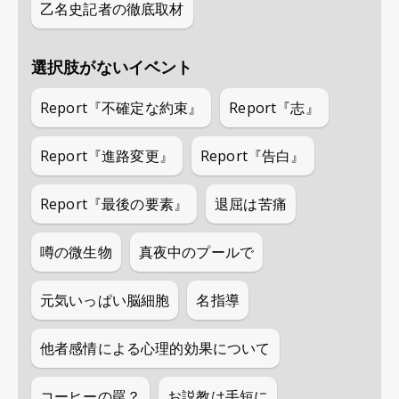
乙名史記者の徹底取材
選択肢がないイベント
Report『不確定な約束』
Report『志』
Report『進路変更』
Report『告白』
Report『最後の要素』
退屈は苦痛
噂の微生物
真夜中のプールで
元気いっぱい脳細胞
名指導
他者感情による心理的効果について
コーヒーの罠？
お説教は手短に