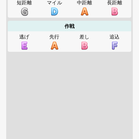
短距離
マイル
中距離
長距離
作戦
逃げ
先行
差し
追込