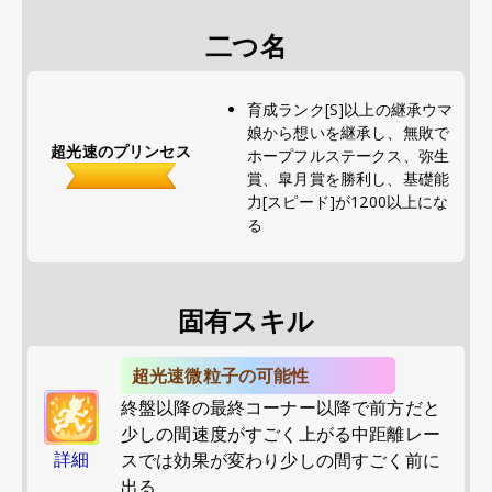
二つ名
育成ランク[S]以上の継承ウマ
娘から想いを継承し、無敗で
超光速のプリンセス
ホープフルステークス、弥生
賞、皐月賞を勝利し、基礎能
力[スピード]が1200以上にな
る
固有スキル
超光速微粒子の可能性
終盤以降の最終コーナー以降で前方だと
少しの間速度がすごく上がる中距離レー
詳細
スでは効果が変わり少しの間すごく前に
出る