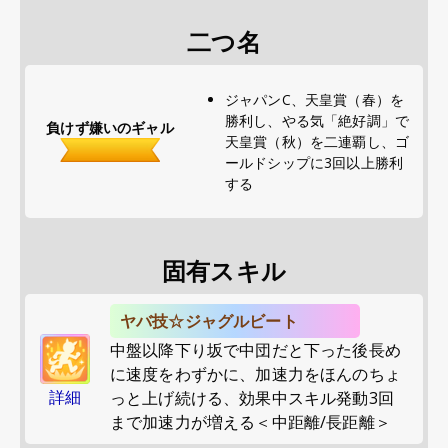
二つ名
ジャパンC、天皇賞（春）を
勝利し、やる気「絶好調」で
負けず嫌いのギャル
天皇賞（秋）を二連覇し、ゴ
ールドシップに3回以上勝利
する
固有スキル
ヤバ技☆ジャグルビート
中盤以降下り坂で中団だと下った後長め
に速度をわずかに、加速力をほんのちょ
詳細
っと上げ続ける、効果中スキル発動3回
まで加速力が増える＜中距離/長距離＞