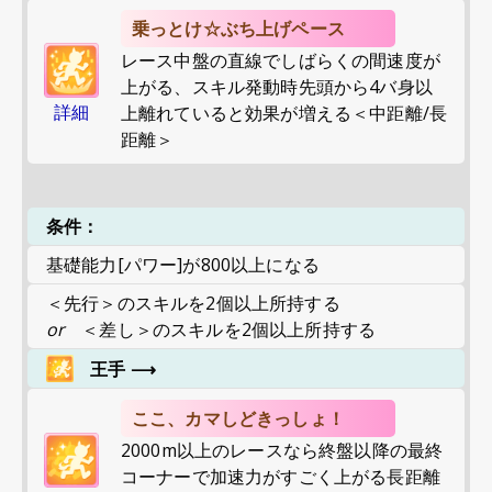
乗っとけ☆ぶち上げペース
レース中盤の直線でしばらくの間速度が
上がる、スキル発動時先頭から4バ身以
詳細
上離れていると効果が増える＜中距離/長
距離＞
条件：
基礎能力[パワー]が800以上になる
＜先行＞のスキルを2個以上所持する
or
＜差し＞のスキルを2個以上所持する
王手
⟶
ここ、カマしどきっしょ！
2000m以上のレースなら終盤以降の最終
コーナーで加速力がすごく上がる長距離