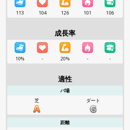
113
104
126
101
106
成長率
10%
-
20%
-
-
適性
バ場
芝
ダート
距離