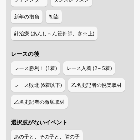
新年の抱負
初詣
針治療 (あんし～ん笹針師、参☆上)
レースの後
レース勝利！ (1着)
レース入着 (2～5着)
レース敗北 (6着以下)
乙名史記者の悦楽取材
乙名史記者の徹底取材
選択肢がないイベント
あの子と、その子と、隣の子