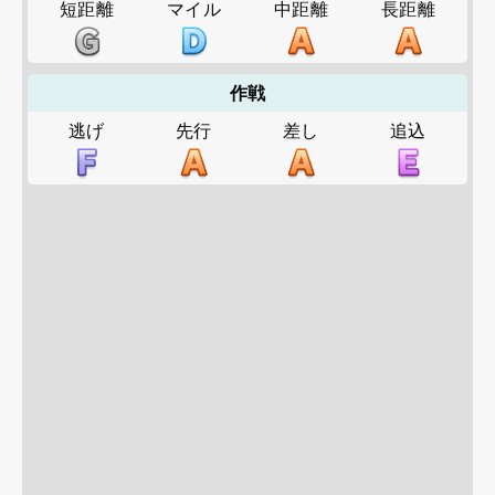
短距離
マイル
中距離
長距離
作戦
逃げ
先行
差し
追込