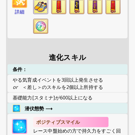
詳細
進化スキル
条件：
やる気
育成イベントを3回以上発生させる
or
＜差し＞のスキルを2個以上所持する
基礎能力[スタミナ]が600以上になる
潜伏態勢
⟶
ポジティブスマイル
レース中盤始めの方で持久力をすごく回