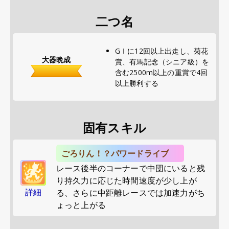
二つ名
GⅠに12回以上出走し、菊花
大器晩成
賞、有馬記念（シニア級）を
含む2500m以上の重賞で4回
以上勝利する
固有スキル
ごろりん！？パワードライブ
レース後半のコーナーで中団にいると残
り持久力に応じた時間速度が少し上が
詳細
る、さらに中距離レースでは加速力がち
ょっと上がる