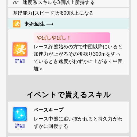
or
速度系スキルを3個以上所持する
基礎能力[スピード]が800以上になる
起死回生
⟶
やばしやばし！
レース終盤始めの方で中団以降にいると
加速力が上がるその後残り300mを切っ
詳細
ているとき速度がわずかに上がる＜中距
離＞
イベントで貰えるスキル
ペースキープ
レース中盤に追い抜かれると持久力がわ
詳細
ずかに回復する