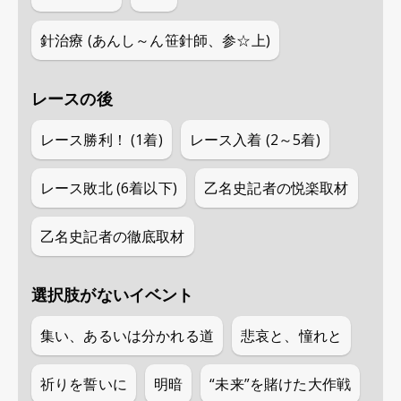
針治療 (あんし～ん笹針師、参☆上)
レースの後
レース勝利！ (1着)
レース入着 (2～5着)
レース敗北 (6着以下)
乙名史記者の悦楽取材
乙名史記者の徹底取材
選択肢がないイベント
集い、あるいは分かれる道
悲哀と、憧れと
祈りを誓いに
明暗
“未来”を賭けた大作戦