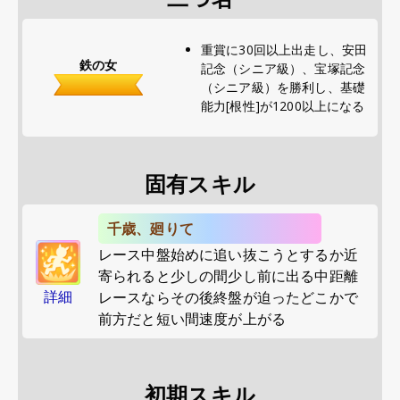
重賞に30回以上出走し、安田
鉄の女
記念（シニア級）、宝塚記念
（シニア級）を勝利し、基礎
能力[根性]が1200以上になる
固有スキル
千歳、廻りて
レース中盤始めに追い抜こうとするか近
寄られると少しの間少し前に出る中距離
詳細
レースならその後終盤が迫ったどこかで
前方だと短い間速度が上がる
初期スキル