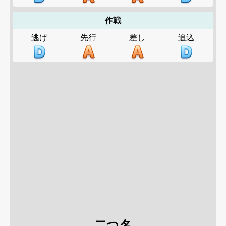
作戦
逃げ
先行
差し
追込
二つ名