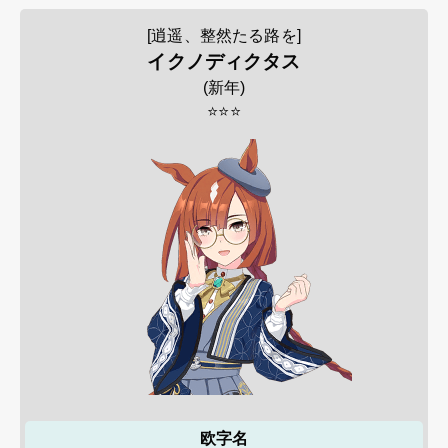
[逍遥、整然たる路を]
イクノディクタス
(
新年
)
⭐⭐⭐
欧字名