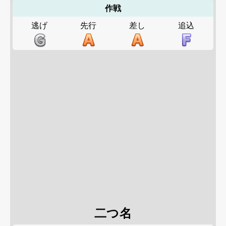
作戦
逃げ
先行
差し
追込
二つ名