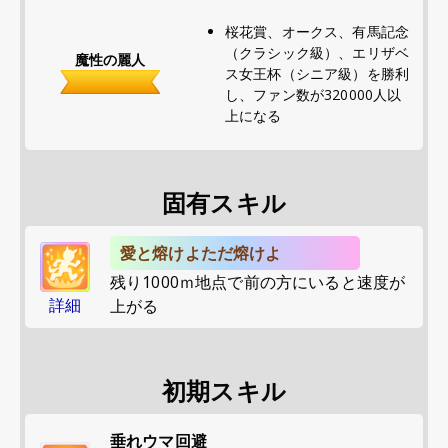
桜花賞、オークス、有馬記念
（クラシック級）、エリザベ
魔性の麗人
ス女王杯（シニア級）を勝利
し、ファン数が320000人以
上になる
固有スキル
愛と熔けよただ熔けよ
残り1000ｍ地点で前の方にいると速度が
詳細
上がる
初期スキル
垂れウマ回避