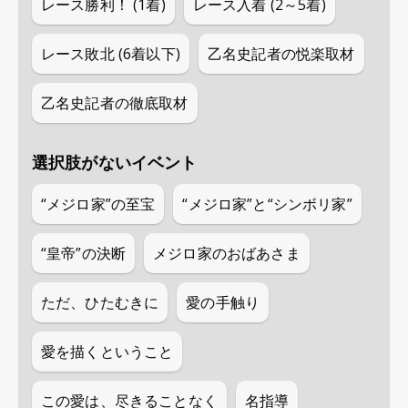
レース勝利！ (1着)
レース入着 (2～5着)
レース敗北 (6着以下)
乙名史記者の悦楽取材
乙名史記者の徹底取材
選択肢がないイベント
“メジロ家”の至宝
“メジロ家”と“シンボリ家”
“皇帝”の決断
メジロ家のおばあさま
ただ、ひたむきに
愛の手触り
愛を描くということ
この愛は、尽きることなく
名指導