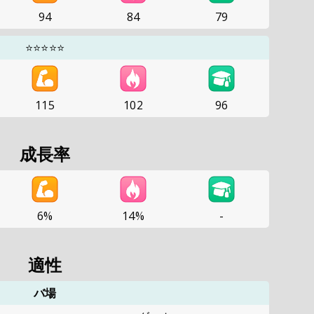
94
84
79
⭐⭐⭐⭐⭐
115
102
96
成長率
6%
14%
-
適性
バ場