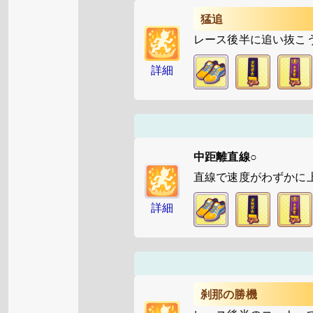
猛追
レース後半に追い抜こ
詳細
中距離直線○
直線で速度がわずかに
詳細
刹那の勝機