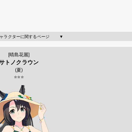
のキャラクターに関するページ        ▼
[晴島花麗]
サトノクラウン
(
夏
)
⭐⭐⭐