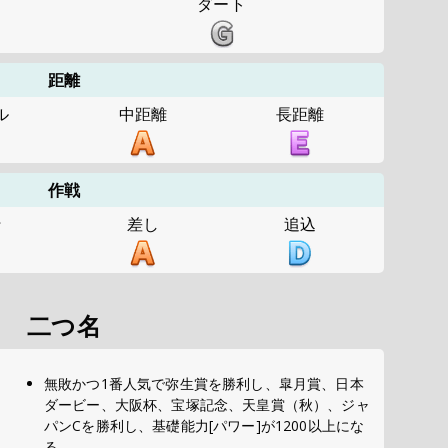
ダート
距離
ル
中距離
長距離
作戦
行
差し
追込
二つ名
無敗かつ1番人気で弥生賞を勝利し、皐月賞、日本
ダービー、大阪杯、宝塚記念、天皇賞（秋）、ジャ
パンCを勝利し、基礎能力[パワー]が1200以上にな
る