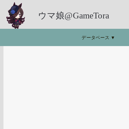
ウマ娘@GameTora
データベース
▼