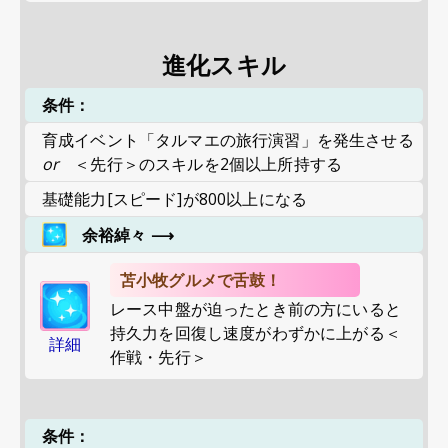
進化スキル
条件：
育成イベント「タルマエの旅行演習」を発生させる
or
＜先行＞のスキルを2個以上所持する
基礎能力[スピード]が800以上になる
余裕綽々
⟶
苫小牧グルメで舌鼓！
レース中盤が迫ったとき前の方にいると
持久力を回復し速度がわずかに上がる＜
詳細
作戦・先行＞
条件：