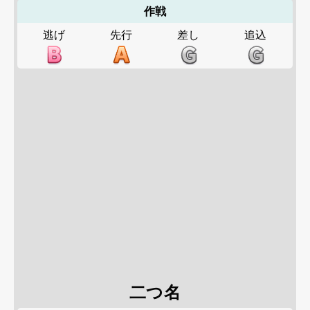
作戦
逃げ
先行
差し
追込
二つ名