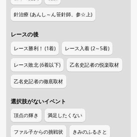
針治療 (あんし～ん笹針師、参☆上)
レースの後
レース勝利！ (1着)
レース入着 (2～5着)
レース敗北 (6着以下)
乙名史記者の悦楽取材
乙名史記者の徹底取材
選択肢がないイベント
頂点の輝き
満足したくない
ファル子からの挑戦状
きみのふるさと