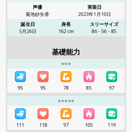
声優
実装日
菊池紗矢香
2023年1月10日
誕生日
身長
スリーサイズ
5月26日
162
cm
86
-
56
-
85
基礎能力
⭐⭐⭐
95
95
78
85
97
⭐⭐⭐⭐⭐
111
118
97
105
119