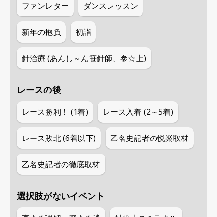
ファンレター
ダンスレッスン
新年の抱負
初詣
針治療 (あんし～ん笹針師、参☆上)
レースの後
レース勝利！ (1着)
レース入着 (2～5着)
レース敗北 (6着以下)
乙名史記者の悦楽取材
乙名史記者の徹底取材
選択肢がないイベント