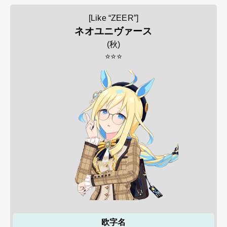
[Like “ZEER”]
ネオユニヴァース
(
秋
)
⭐⭐⭐
欧字名