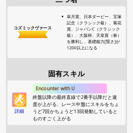
皐月賞、日本ダービー、宝塚
記念（クラシック級）、菊花
コズミックヴァース
賞、ジャパンC（クラシック
級）、大阪杯、天皇賞（春）
を勝利し、基礎能力[賢さ]が
1200以上になる
固有スキル
Encounter with U
終盤以降の最終直線で2番手以降だと速
度が上がる、レース中盤にスキルをちょ
詳細
うど7回かちょうど13回発動していると
ものすごく上がる