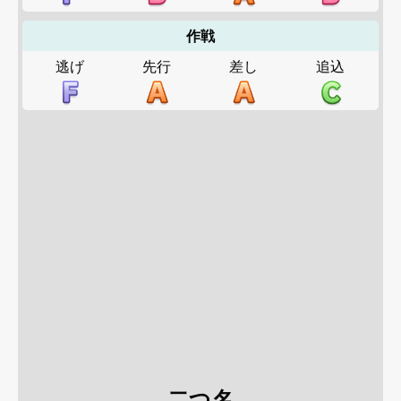
作戦
逃げ
先行
差し
追込
二つ名