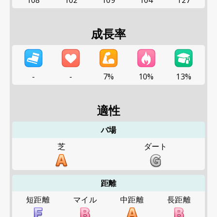
108
102
109
104
127
成長率
-
-
7%
10%
13%
適性
バ場
芝
ダート
距離
短距離
マイル
中距離
長距離