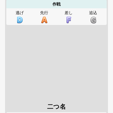
作戦
逃げ
先行
差し
追込
二つ名