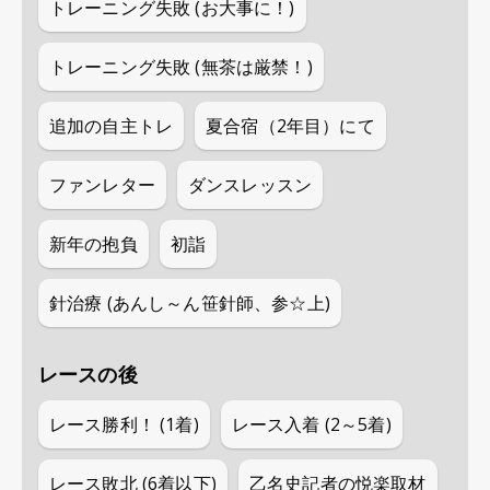
トレーニング失敗 (お大事に！)
トレーニング失敗 (無茶は厳禁！)
追加の自主トレ
夏合宿（2年目）にて
ファンレター
ダンスレッスン
新年の抱負
初詣
針治療 (あんし～ん笹針師、参☆上)
レースの後
レース勝利！ (1着)
レース入着 (2～5着)
レース敗北 (6着以下)
乙名史記者の悦楽取材