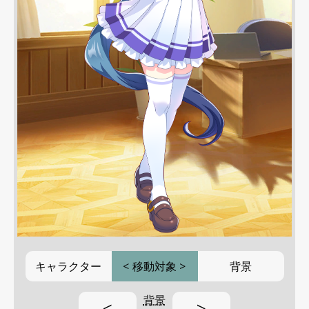
キャラクター
<
移動対象
>
背景
背景
<
>