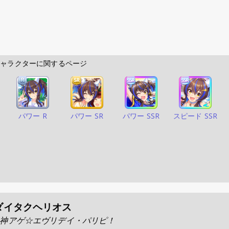
   このキャラクターに関するページ        
パワー R
パワー SR
パワー SSR
スピード SSR
ダイタクヘリオス
神アゲ☆エヴリデイ・パリピ！