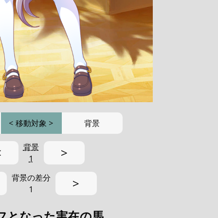
<
移動対象
>
背景
背景
<
>
1
背景の差分
>
1
フとなった実在の馬