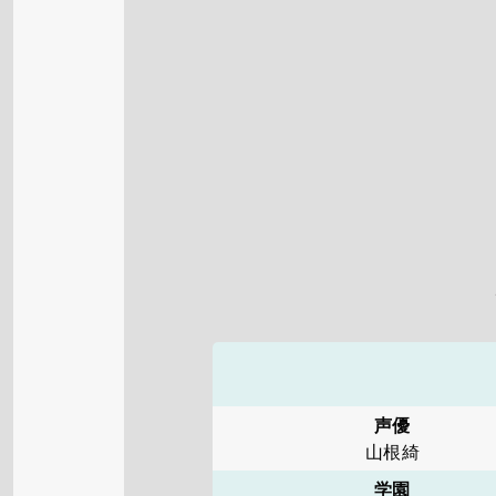
声優
山根綺
学園