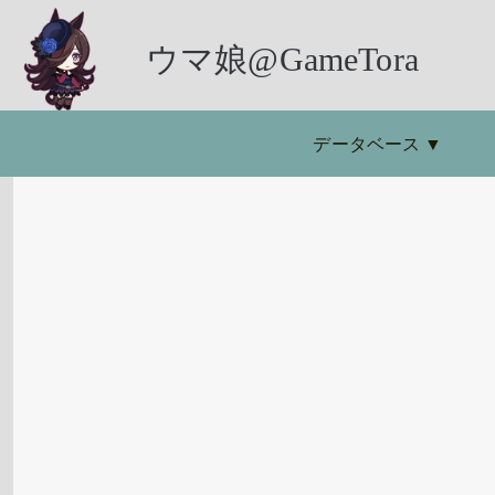
ウマ娘@GameTora
データベース
▼