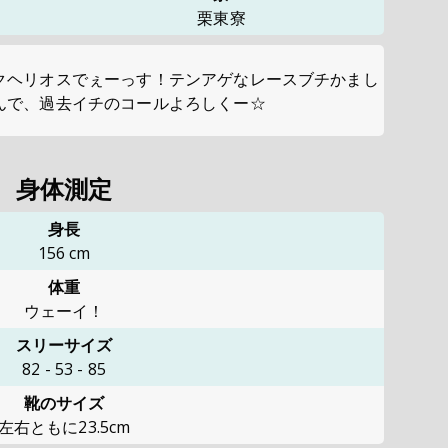
栗東寮
クヘリオスでぇーっす！テンアゲなレースブチかまし
んで、過去イチのコールよろしくー☆
身体測定
身長
156
cm
体重
ウェーイ！
スリーサイズ
82
-
53
-
85
靴のサイズ
左右ともに23.5cm