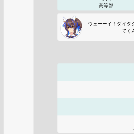
高等部
ウェーーイ！ダイタ
てく