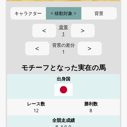
キャラクター
<
移動対象
>
背景
背景
<
>
1
背景の差分
<
>
1
モチーフとなった実在の馬
出身国
レース数
勝利数
12
8
全競走成績