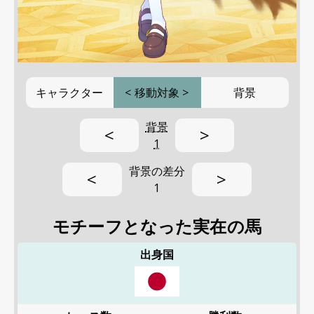
キャラクター
<
移動対象
>
背景
背景
<
>
1
背景の差分
<
>
1
モチーフとなった実在の馬
出身国