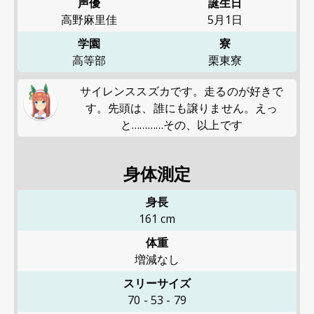
声優
誕生日
高野麻里佳
5月1日
学園
寮
高等部
栗東寮
サイレンススズカです。走るのが好きで
す。先頭は、誰にも譲りません。えっ
と…………その、以上です
身体測定
身長
161
cm
体重
増減なし
スリーサイズ
70
-
53
-
79