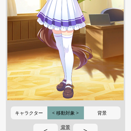
キャラクター
<
移動対象
>
背景
背景
<
>