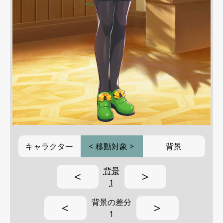
キャラクター
<
移動対象
>
背景
背景
<
>
1
背景の差分
<
>
1