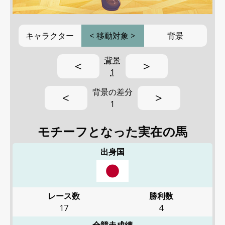
キャラクター
<
移動対象
>
背景
背景
<
>
1
背景の差分
<
>
1
モチーフとなった実在の馬
出身国
レース数
勝利数
17
4