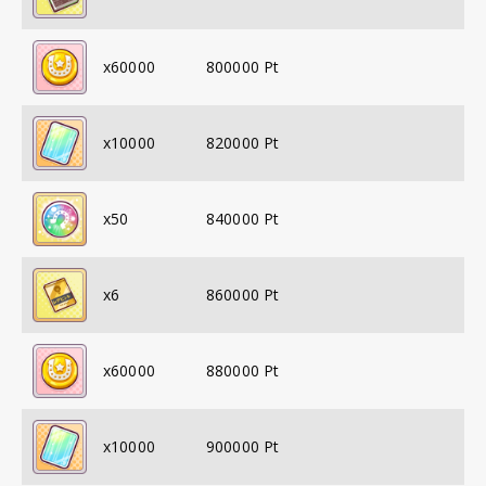
x
60000
800000
Pt
x
10000
820000
Pt
x
50
840000
Pt
x
6
860000
Pt
x
60000
880000
Pt
x
10000
900000
Pt