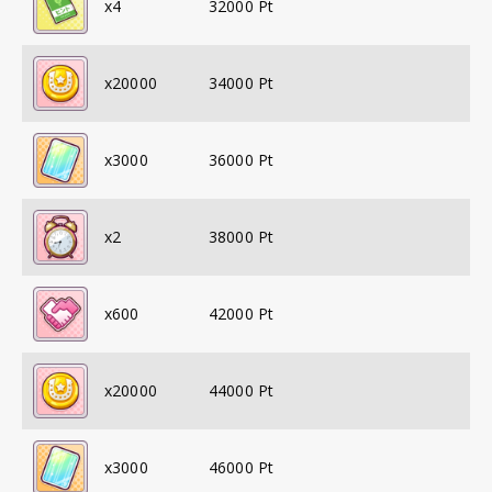
x
4
32000
Pt
x
20000
34000
Pt
x
3000
36000
Pt
x
2
38000
Pt
x
600
42000
Pt
x
20000
44000
Pt
x
3000
46000
Pt