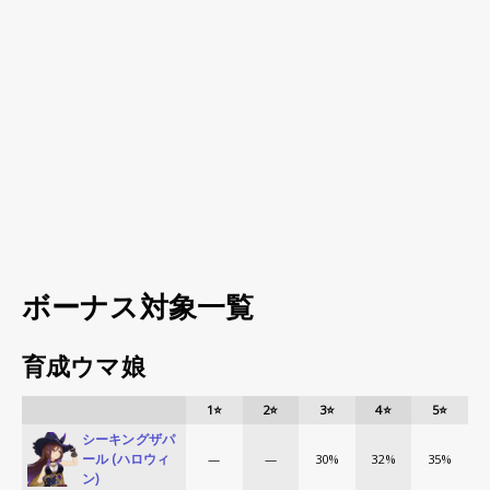
ボーナス対象一覧
育成ウマ娘
1⭐
2⭐
3⭐
4⭐
5⭐
シーキングザパ
ール (ハロウィ
—
—
30%
32%
35%
ン)