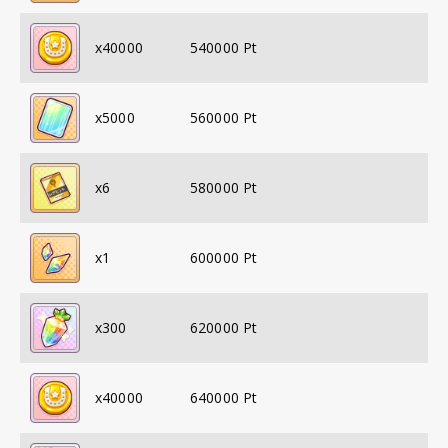
x
40000
540000
Pt
x
5000
560000
Pt
x
6
580000
Pt
x
1
600000
Pt
x
300
620000
Pt
x
40000
640000
Pt