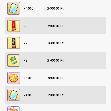
x
4000
340000
Pt
x
2
350000
Pt
x
2
360000
Pt
x
8
370000
Pt
x
30000
380000
Pt
x
4000
390000
Pt