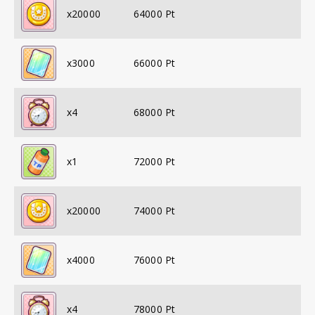
x
20000
64000
Pt
x
3000
66000
Pt
x
4
68000
Pt
x
1
72000
Pt
x
20000
74000
Pt
x
4000
76000
Pt
x
4
78000
Pt