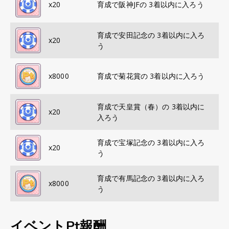
x
20
育成で阪神JFの 3着以内に入ろう
育成で安田記念の 3着以内に入ろ
x
20
う
x
8000
育成で菊花賞の 3着以内に入ろう
育成で天皇賞（春）の 3着以内に
x
20
入ろう
育成で宝塚記念の 3着以内に入ろ
x
20
う
育成で有馬記念の 3着以内に入ろ
x
8000
う
イベントPt報酬