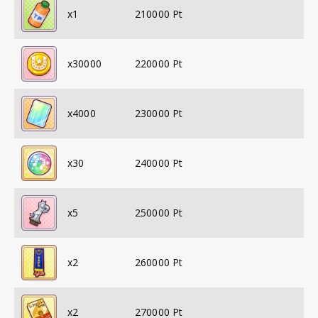
x
1
210000
Pt
x
30000
220000
Pt
x
4000
230000
Pt
x
30
240000
Pt
x
5
250000
Pt
x
2
260000
Pt
x
2
270000
Pt