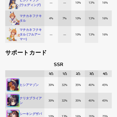
ヒシアマゾン
—
—
10%
13%
16%
(ウェディング)
マチカネフクキ
4%
7%
10%
13%
16%
タル
マチカネフクキ
タル (フルアー
—
—
10%
13%
16%
マー)
サポートカード
SSR
0
凸
1
凸
2
凸
3
凸
4
凸
ヒシアマゾン
30%
32%
35%
40%
45%
ナリタブライア
30%
32%
35%
40%
45%
ン
シーキングザパ
10%
13%
16%
20%
25%