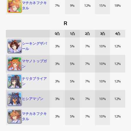
マチカネフクキ
7%
9%
12%
15%
18%
タル
R
0
凸
1
凸
2
凸
3
凸
4
凸
シーキングザパ
3%
5%
7%
10%
12%
ール
マヤノトップガ
3%
5%
7%
10%
12%
ン
ナリタブライア
3%
5%
7%
10%
12%
ン
ヒシアマゾン
3%
5%
7%
10%
12%
マチカネフクキ
3%
5%
7%
10%
12%
タル