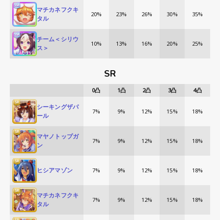
マチカネフクキ
20%
23%
26%
30%
35%
タル
チーム＜シリウ
10%
13%
16%
20%
25%
ス＞
SR
0
凸
1
凸
2
凸
3
凸
4
凸
シーキングザパ
7%
9%
12%
15%
18%
ール
マヤノトップガ
7%
9%
12%
15%
18%
ン
ヒシアマゾン
7%
9%
12%
15%
18%
マチカネフクキ
7%
9%
12%
15%
18%
タル