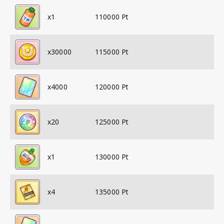
x
1
110000
Pt
x
30000
115000
Pt
x
4000
120000
Pt
x
20
125000
Pt
x
1
130000
Pt
x
4
135000
Pt