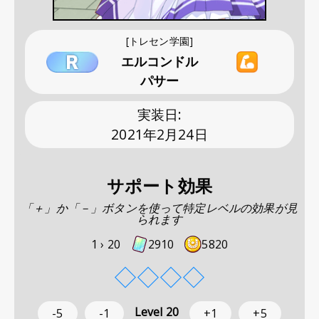
[トレセン学園]
エルコンドル
パサー
実装日
:
2021年2月24日
サポート効果
「＋」か「－」ボタンを使って特定レベルの効果が見
られます
1 ›
20
2910
5820
◇
◇
◇
◇
Level
20
-5
-1
+1
+5