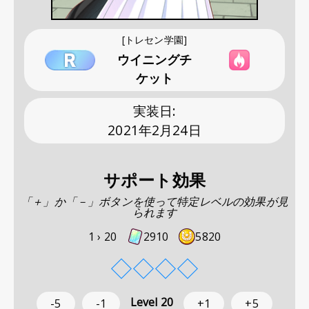
[トレセン学園]
ウイニングチ
ケット
実装日
:
2021年2月24日
サポート効果
「＋」か「－」ボタンを使って特定レベルの効果が見
られます
1 ›
20
2910
5820
◇
◇
◇
◇
Level
20
-5
-1
+1
+5