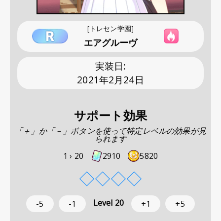
[トレセン学園]
エアグルーヴ
実装日
:
2021年2月24日
サポート効果
「＋」か「－」ボタンを使って特定レベルの効果が見
られます
1 ›
20
2910
5820
◇
◇
◇
◇
Level
20
-5
-1
+1
+5