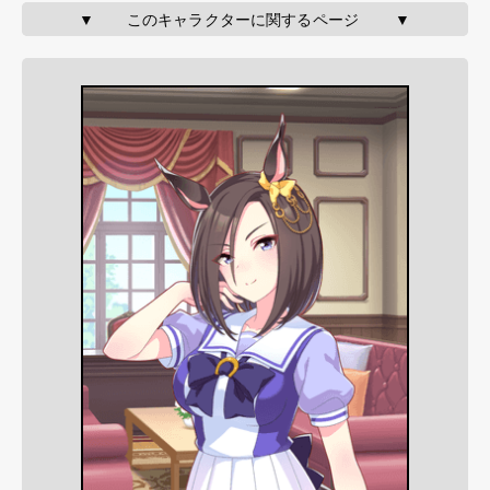
▼       このキャラクターに関するページ        ▼