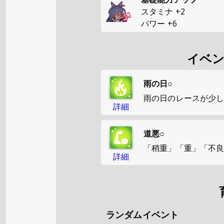
スタミナ
+
2
パワー
+
6
イベ
雨の日○
雨の日のレースが少
詳細
道悪○
「稍重」「重」「不
詳細
ランダムイベント