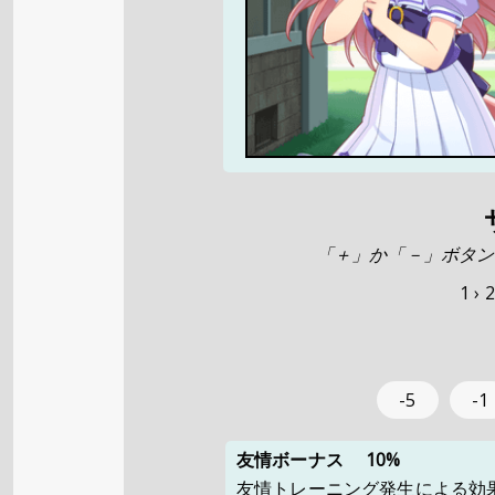
「＋」か「－」ボタン
1 ›
2
-5
-1
友情ボーナス
10%
友情トレーニング発生による効