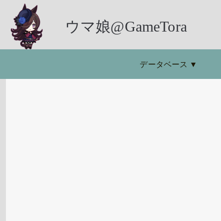
ウマ娘@GameTora
データベース
▼