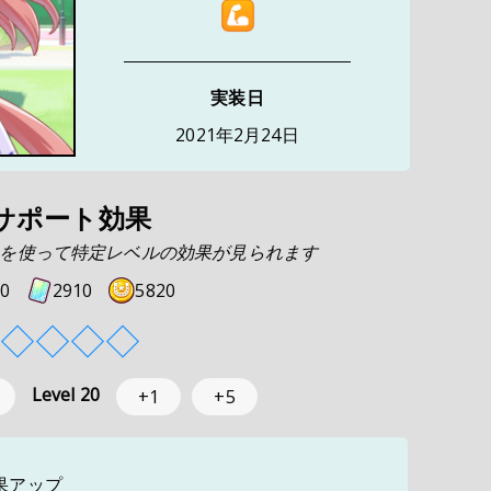
実装日
2021年2月24日
サポート効果
を使って特定レベルの効果が見られます
0
2910
5820
◇
◇
◇
◇
Level
20
+1
+5
果アップ