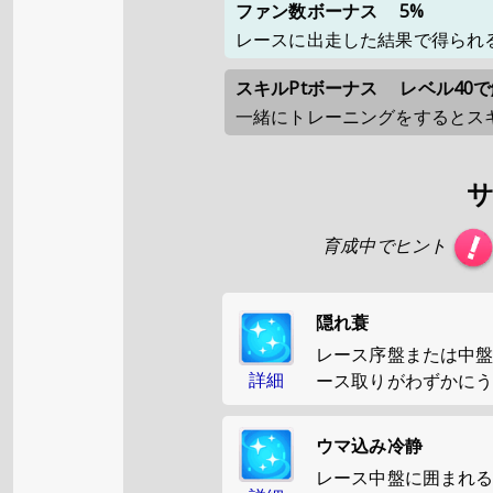
ファン数ボーナス
5%
レースに出走した結果で得られ
スキルPtボーナス
レベル40
一緒にトレーニングをするとスキ
育成中でヒント
隠れ蓑
レース序盤または中
詳細
ース取りがわずかに
ウマ込み冷静
レース中盤に囲まれ