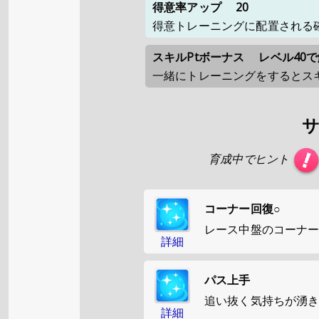
得意率アップ
20
得意トレーニングに配置される
スキルPtボーナス
レベル40
一緒にトレーニングをするとスキ
育成中でヒント
コーナー回復○
レース中盤のコーナ
詳細
パス上手
追い抜く気持ちが湧
詳細