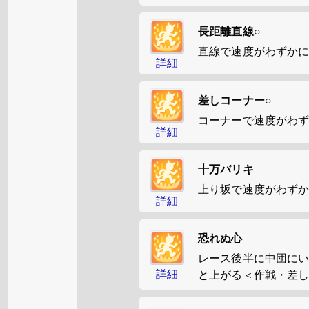
長距離直線○
直線で速度がわずか
詳細
差しコーナー○
コーナーで速度がわ
詳細
十万バリキ
上り坂で速度がわず
詳細
恐れぬ心
レース後半に中団に
詳細
と上がる＜作戦・差