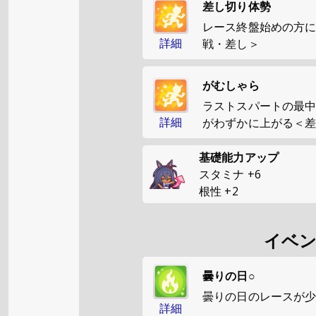
差し切り体勢
レース終盤始めの方
詳細
戦・差し＞
がむしゃら
ラストスパートの最
詳細
がわずかに上がる＜
基礎能力アップ
スタミナ
+
6
根性
+
2
イベ
曇りの日○
曇りの日のレースが
詳細