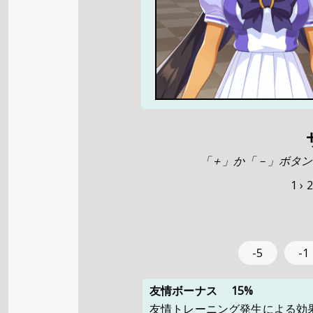
「＋」か「－」ボタン
1 ›
2
-5
-1
友情ボーナス
15%
友情トレーニング発生による効