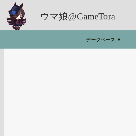
ウマ娘@GameTora
データベース
▼