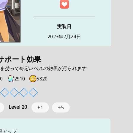
実装日
2023年2月24日
サポート効果
を使って特定レベルの効果が見られます
0
2910
5820
◇
◇
◇
◇
Level
20
+1
+5
果アップ