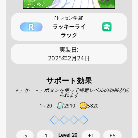
[トレセン学園]
ラッキーライ
ラック
実装日
:
2025年2月24日
サポート効果
「＋」か「－」ボタンを使って特定レベルの効果が見
られます
1 ›
20
2910
5820
◇
◇
◇
◇
Level
20
-5
-1
+1
+5