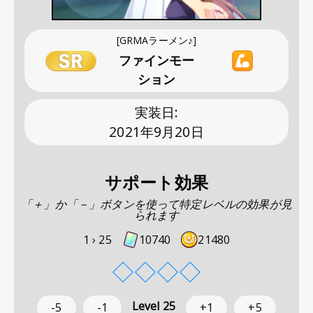
[GRMAラーメン♪]
ファインモー
ション
実装日
:
2021年9月20日
サポート効果
「＋」か「－」ボタンを使って特定レベルの効果が見
られます
1 ›
25
10740
21480
◇
◇
◇
◇
Level
25
-5
-1
+1
+5