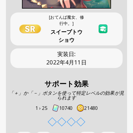
[おてんば魔女、修
行中。]
スイープトウ
ショウ
実装日
:
2022年4月11日
サポート効果
「＋」か「－」ボタンを使って特定レベルの効果が見
られます
1 ›
25
10740
21480
◇
◇
◇
◇