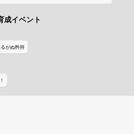
育成イベント
揺るがぬ矜持
！