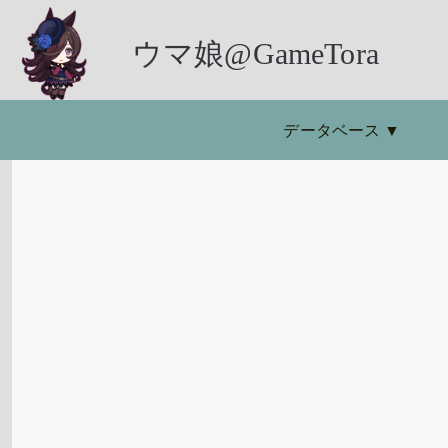
ウマ娘@GameTora
データベース
▼