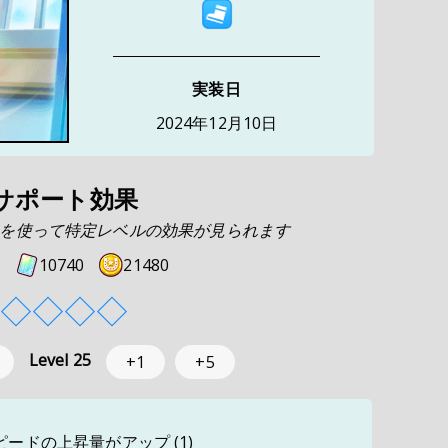
実装日
2024年12月10日
サポート効果
を使って特定レベルの効果が見られます
10740
21480
◇
◇
◇
◇
Level
25
+1
+5
ピードの上昇量がアップ
(1)