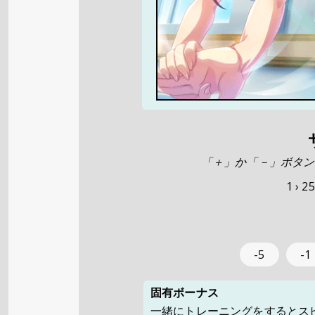
「＋」か「－」ボタン
1 ›
25
-5
-1
固有ボーナス
一緒にトレーニングをするとス