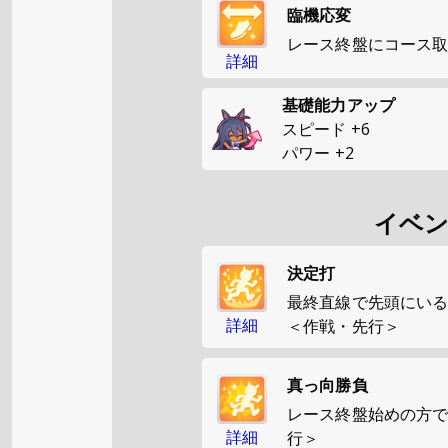
臨機応変
レース終盤にコース
詳細
基礎能力アップ
スピード
+
6
パワー
+
2
イベ
決定打
最終直線で先頭にいる
詳細
＜作戦・先行＞
真っ向勝負
レース終盤始めの方
詳細
行＞