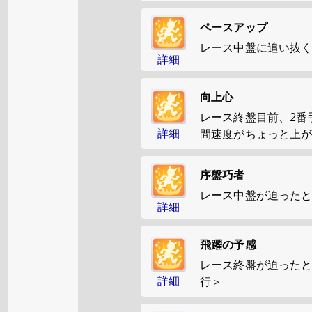
ペースアップ
レース中盤に追い抜
詳細
向上心
レース終盤目前、2番
詳細
間速度がちょっと上
序盤巧者
レース中盤が迫った
詳細
飛躍の予感
レース終盤が迫った
詳細
行＞