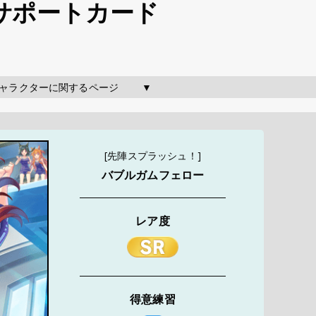
 サポートカード
のキャラクターに関するページ        ▼
[先陣スプラッシュ！]
バブルガムフェロー
レア度
得意練習