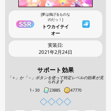
[夢は掲げるものな
のだっ！]
トウカイテイ
オー
実装日
:
2021年2月24日
サポート効果
「＋」か「－」ボタンを使って特定レベルの効果が見
られます
1 ›
30
23885
47770
◇
◇
◇
◇