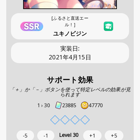
[ふるさと直送エー
ル！]
ユキノビジン
実装日
:
2021年4月15日
サポート効果
「＋」か「－」ボタンを使って特定レベルの効果が見
られます
1 ›
30
23885
47770
◇
◇
◇
◇
Level
30
-5
-1
+1
+5