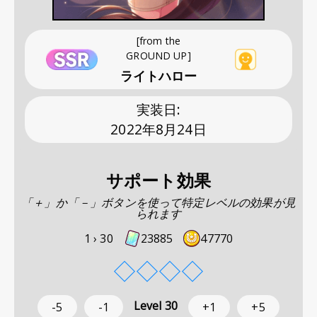
[from the
GROUND UP]
ライトハロー
実装日
:
2022年8月24日
サポート効果
「＋」か「－」ボタンを使って特定レベルの効果が見
られます
1 ›
30
23885
47770
◇
◇
◇
◇
Level
30
-5
-1
+1
+5