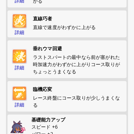
詳細
がる
直線巧者
直線で速度がわずかに上がる
詳細
垂れウマ回避
ラストスパートの最中なら前が塞がれた
時加速力がわずかに上がりコース取りが
詳細
ちょっとうまくなる
臨機応変
レース終盤にコース取りが少しうまくな
詳細
る
基礎能力アップ
スピード
+
6
パワー
+
2