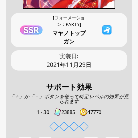
[フォーメーショ
ン：PARTY]
マヤノトップ
ガン
実装日
:
2021年11月29日
サポート効果
「＋」か「－」ボタンを使って特定レベルの効果が見
られます
1 ›
30
23885
47770
◇
◇
◇
◇