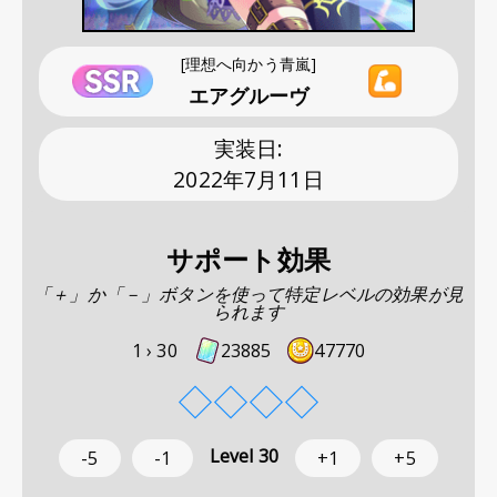
[理想へ向かう青嵐]
エアグルーヴ
実装日
:
2022年7月11日
サポート効果
「＋」か「－」ボタンを使って特定レベルの効果が見
られます
1 ›
30
23885
47770
◇
◇
◇
◇
Level
30
-5
-1
+1
+5