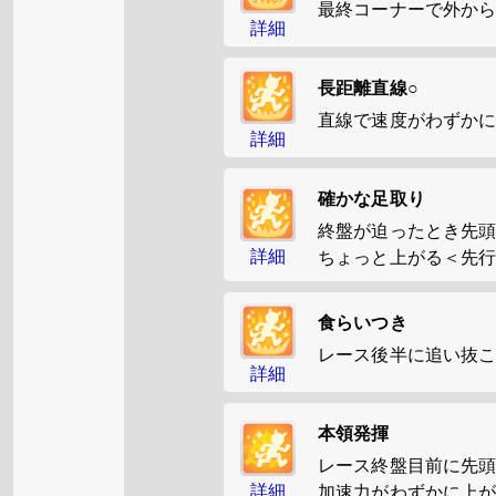
最終コーナーで外か
詳細
長距離直線○
直線で速度がわずか
詳細
確かな足取り
終盤が迫ったとき先頭
詳細
ちょっと上がる＜先
食らいつき
レース後半に追い抜こ
詳細
本領発揮
レース終盤目前に先頭
詳細
加速力がわずかに上