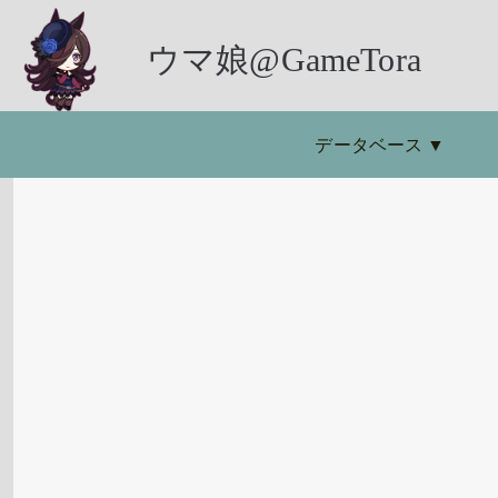
ウマ娘@GameTora
データベース
▼