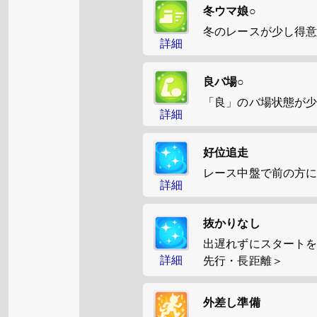
冬ウマ娘○
冬のレースが少し得
詳細
良バ場○
「良」のバ場状態が
詳細
好位追走
レース中盤で前の方
詳細
抜かりなし
出遅れずにスタート
詳細
先行・長距離＞
外差し準備