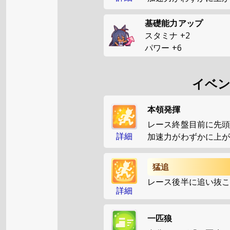
基礎能力アップ
スタミナ
+
2
パワー
+
6
イベ
本領発揮
レース終盤目前に先頭
詳細
加速力がわずかに上
猛追
レース後半に追い抜こ
詳細
一匹狼