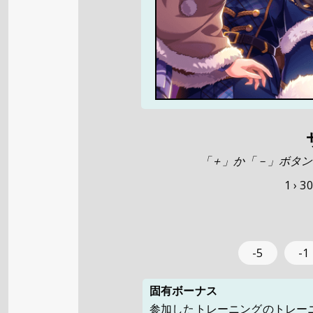
「＋」か「－」ボタン
1 ›
30
-5
-1
固有ボーナス
参加したトレーニングのトレーニ