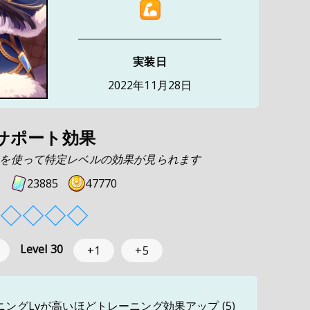
実装日
2022年11月28日
サポート効果
を使って特定レベルの効果が見られます
23885
47770
◇
◇
◇
◇
Level
30
+1
+5
ングLvが高いほどトレーニング効果アップ (5)