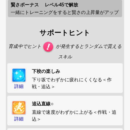
賢さボーナス
レベル45で解放
一緒にトレーニングをすると賢さの上昇量がアップ
サポートヒント
育成中でヒント
が発生するとランダムで貰える
スキル
下校の楽しみ
下り坂でわずかに疲れにくくなる＜作
詳細
戦・追込＞
追込直線○
直線で速度がわずかに上がる＜作戦・追
詳細
込＞