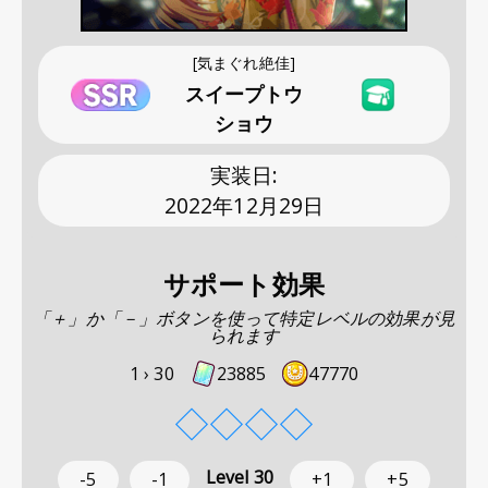
[気まぐれ絶佳]
スイープトウ
ショウ
実装日
:
2022年12月29日
サポート効果
「＋」か「－」ボタンを使って特定レベルの効果が見
られます
1 ›
30
23885
47770
◇
◇
◇
◇
Level
30
-5
-1
+1
+5