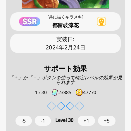
[共に描くキラメキ]
都留岐涼花
実装日
:
2024年2月24日
サポート効果
「＋」か「－」ボタンを使って特定レベルの効果が見
られます
1 ›
30
23885
47770
◇
◇
◇
◇
Level
30
-5
-1
+1
+5