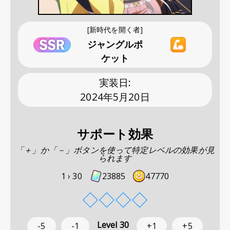
[新時代を開く者]
ジャングルポ
ケット
実装日
:
2024年5月20日
サポート効果
「＋」か「－」ボタンを使って特定レベルの効果が見
られます
1 ›
30
23885
47770
◇
◇
◇
◇
Level
30
-5
-1
+1
+5