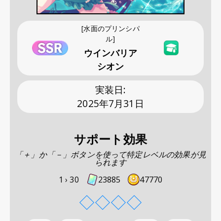
[水面のプリンシパ
ル]
ウインバリア
シオン
実装日
:
2025年7月31日
サポート効果
「＋」か「－」ボタンを使って特定レベルの効果が見
られます
1 ›
30
23885
47770
◇
◇
◇
◇