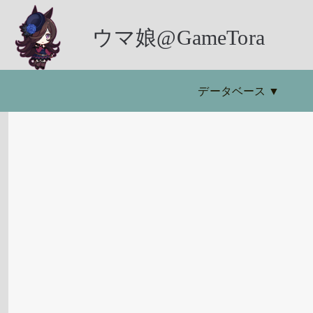
ウマ娘@GameTora
データベース
▼