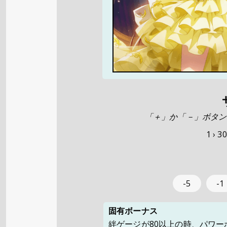
「＋」か「－」ボタン
1 ›
30
-5
-1
固有ボーナス
絆ゲージが80以上の時、パワーボー