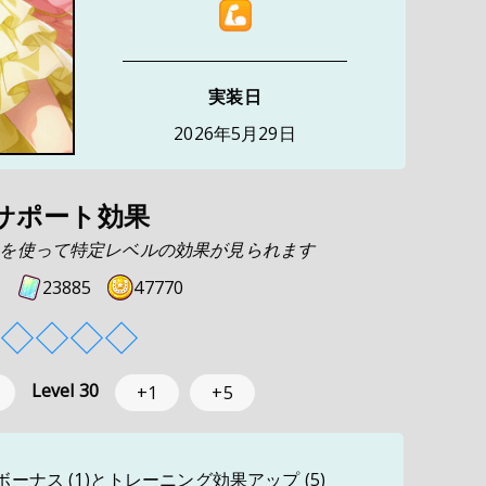
実装日
2026年5月29日
サポート効果
を使って特定レベルの効果が見られます
23885
47770
◇
◇
◇
◇
Level
30
+1
+5
ナス (1)とトレーニング効果アップ (5)