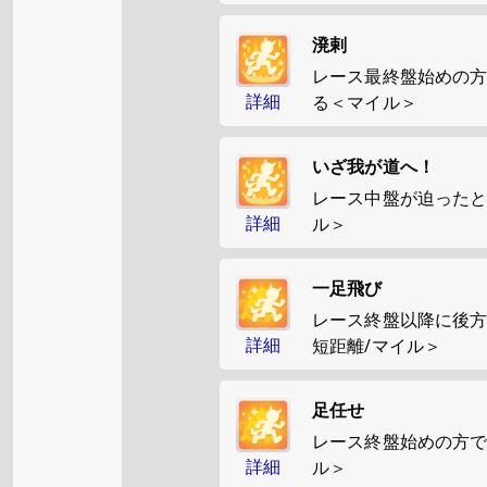
溌剌
レース最終盤始めの
詳細
る＜マイル＞
いざ我が道へ！
レース中盤が迫った
詳細
ル＞
一足飛び
レース終盤以降に後
詳細
短距離/マイル＞
足任せ
レース終盤始めの方
詳細
ル＞