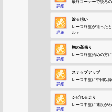
最終コーナーで後ろ
詳細
滾る想い
レース終盤が迫った
詳細
ル＞
胸の高鳴り
レース終盤始めの方に
詳細
ステップアップ
レース中盤に中団以
詳細
シビれる走り
レース中盤に速度がわ
詳細