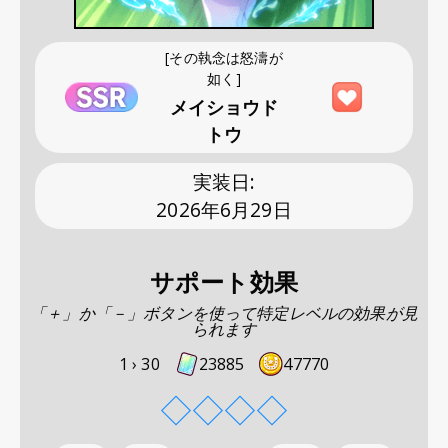
[その執念は怒濤が
如く]
メイショウド
トウ
実装日
:
2026年6月29日
サポート効果
「＋」か「－」ボタンを使って特定レベルの効果が見
られます
1 ›
30
23885
47770
◇
◇
◇
◇