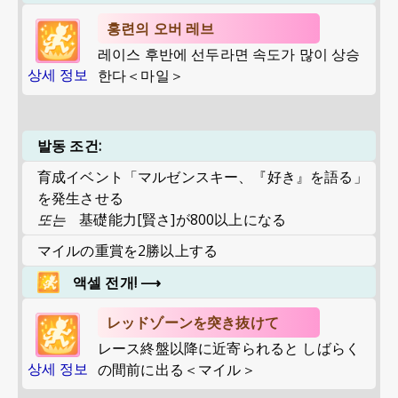
홍련의 오버 레브
레이스 후반에 선두라면 속도가 많이 상승
상세 정보
한다＜마일＞
발동 조건:
育成イベント「マルゼンスキー、『好き』を語る」
を発生させる
또는
基礎能力[賢さ]が800以上になる
マイルの重賞を2勝以上する
액셀 전개!
⟶
レッドゾーンを突き抜けて
レース終盤以降に近寄られると しばらく
상세 정보
の間前に出る＜マイル＞