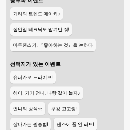
승부복 이벤트
거리의 트렌드 메이커♪
집안일 테크닉도 맡겨만 줘!
마루젠스키, 『좋아하는 것』을 논하다
선택지가 있는 이벤트
슈퍼카로 드라이브!
헤이, 거기 언니, 나랑 같이 놀자♪
언니의 방식☆
쿠킹 고고씽!
잘나가는 필승법!
댄스에 폴 인 러브!