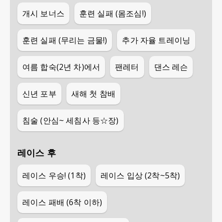
개시 보너스
훈련 실패 (몸조심!)
훈련 실패 (무리는 금물!)
추가 자율 트레이닝
여름 합숙(2년 차)에서
팬레터
댄스 레슨
신년 포부
새해 첫 참배
침술 (안심~ 세침사 등☆장)
레이스 후
레이스 우승! (1착)
레이스 입상 (2착~5착)
레이스 패배 (6착 이하)