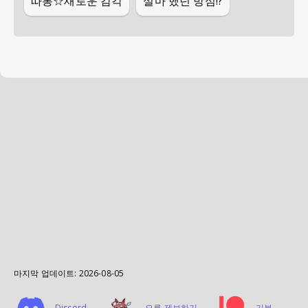
따봉☆새로운 감각
설마 했던 방심!?
마지막 업데이트:
2026-08-05
Discord
오류 제보하기
기부