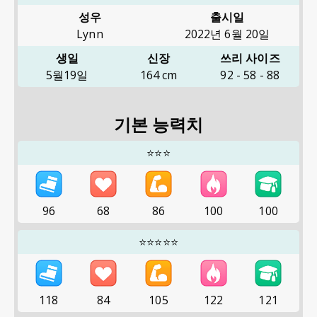
성우
출시일
Lynn
2022년 6월 20일
생일
신장
쓰리 사이즈
5월19일
164
cm
92
-
58
-
88
기본 능력치
⭐⭐⭐
96
68
86
100
100
⭐⭐⭐⭐⭐
118
84
105
122
121