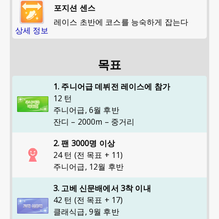
포지션 센스
레이스 초반에 코스를 능숙하게 잡는다
상세 정보
목표
1. 주니어급 데뷔전 레이스에 참가
12 턴
주니어급
,
6월 후반
잔디 – 2000m – 중거리
2. 팬 3000명 이상
24 턴 (전 목표 + 11)
주니어급
,
12월 후반
3. 고베 신문배에서 3착 이내
42 턴 (전 목표 + 17)
클래식급
,
9월 후반