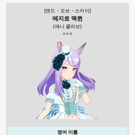
[엔드・오브・스카이]
메지로 맥퀸
(
애니 콜라보
)
⭐⭐⭐
영어 이름