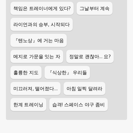
책임은 트레이너에게 있다?
그날부터 계속
라이언과의 승부, 시작되다
『텐노상』에 거는 마음
메지로 가문을 잇는 자
정말로 괜찮아… 요?
훌륭한 지도
『식상한』 우리들
미끄러져, 떨어졌다…
아침 일찍 달려라
한계 트레이닝
습격! 스페이스 야구 좀비