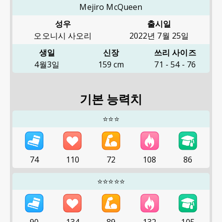
Mejiro McQueen
성우
출시일
오오니시 사오리
2022년 7월 25일
생일
신장
쓰리 사이즈
4월3일
159
cm
71
-
54
-
76
기본 능력치
⭐⭐⭐
74
110
72
108
86
⭐⭐⭐⭐⭐