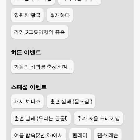
영원한 왕국
횡재하다
라멘 3그릇어치의 유혹
히든 이벤트
가을의 성과를 축하하며…
스페셜 이벤트
개시 보너스
훈련 실패 (몸조심!)
훈련 실패 (무리는 금물!)
추가 자율 트레이닝
여름 합숙(2년 차)에서
팬레터
댄스 레슨