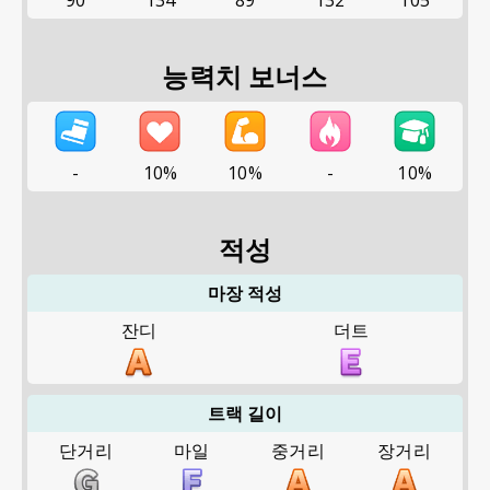
90
134
89
132
105
능력치 보너스
-
10%
10%
-
10%
적성
마장 적성
잔디
더트
트랙 길이
단거리
마일
중거리
장거리