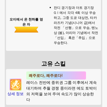
잔디 경기장과 더트 경기장
GⅠ에서 각각 4회 이상 우승
하고, 그중 도쿄 대상전, 타카
오이에서 온 천하를 얻
라즈카 기념(시니어 급)에서
은 자
작전 「선행」으로 우승, 텐노
상 (봄), 아리마 기념에서 작전
「선입」 혹은「추입」으로
우승한다.
고유 스킬
쾌주로다, 쾌주로다!
레이스 전반에 중위권 그룹 이후에서 계속
대기하며 추월 경쟁 중이라면 에도 토박이
상세 정보
의 저력을 보여 주며 속도가 많이 상승한
다