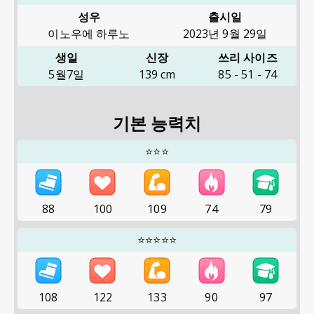
성우
출시일
이노우에 하루노
2023년 9월 29일
생일
신장
쓰리 사이즈
5월7일
139
cm
85
-
51
-
74
기본 능력치
⭐⭐⭐
88
100
109
74
79
⭐⭐⭐⭐⭐
108
122
133
90
97