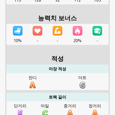
115
128
92
112
103
능력치 보너스
10%
-
-
20%
-
적성
마장 적성
잔디
더트
트랙 길이
단거리
마일
중거리
장거리