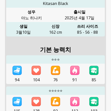
Kitasan Black
성우
출시일
야노 히나키
2025년 4월 17일
생일
신장
쓰리 사이즈
3월10일
162
cm
85
-
56
-
88
기본 능력치
⭐⭐⭐
94
104
76
91
85
⭐⭐⭐⭐⭐