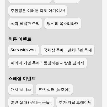
주인공은 여러분 축제 어기여차!
살짝 달콤한 추억
당신의 목소리라면
히든 이벤트
Step with you!
국화상 후에・갈채! 3관 축제
아리마 기념 후에・동경하는 사람을 넘어서
스페셜 이벤트
개시 보너스
훈련 실패 (몸조심!)
훈련 실패 (무리는 금물!)
추가 자율 트레이닝