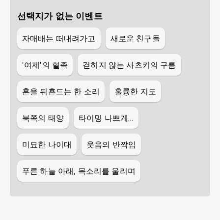
선택지가 없는 이벤트
자매배는 떠내려가고
새로운 친구들
'여제'의 혈족
걷히지 않는 사츠키의 구름
혼을 뒤흔드는 한 소리
훌륭한 지도
북쪽의 태양
타이밍 나쁘게…
미묘한 나이대
웃음의 반짝임
푸른 하늘 아래, 목소리를 울리며