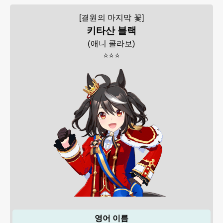
[결원의 마지막 꽃]
키타산 블랙
(
애니 콜라보
)
⭐⭐⭐
영어 이름