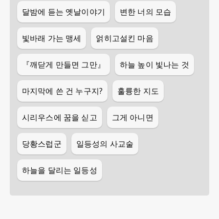
달밤에 듣는 옛날이야기
변한 너의 모습
빛바래 가는 맹세
얽히고설킨 마음
『깨닫게 만들면 그만』
하늘 높이 빛나는 것
마지막에 쓴 건 누구지?
훌륭한 지도
시리우스에 꿈을 싣고
그게 아니면
당황스럽군
일등성의 사교술
하늘을 달리는 일등성