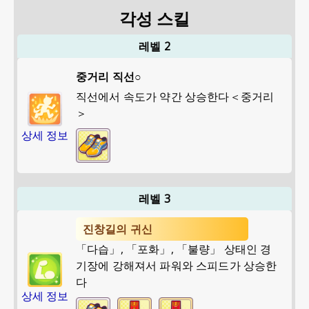
각성 스킬
레벨 2
중거리 직선○
직선에서 속도가 약간 상승한다＜중거리
＞
상세 정보
레벨 3
진창길의 귀신
「다습」, 「포화」, 「불량」 상태인 경
기장에 강해져서 파워와 스피드가 상승한
다
상세 정보