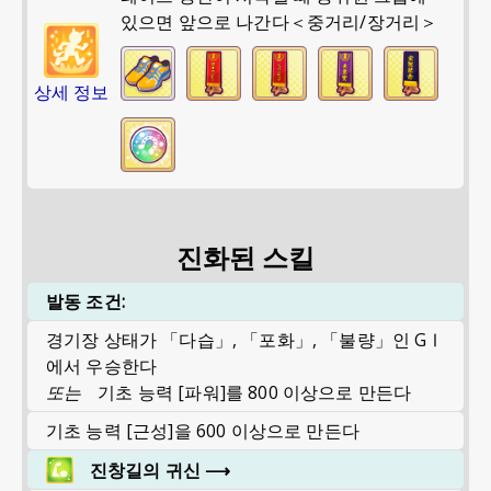
있으면 앞으로 나간다＜중거리/장거리＞
상세 정보
진화된 스킬
발동 조건:
경기장 상태가 「다습」, 「포화」, 「불량」인 GⅠ
에서 우승한다
또는
기초 능력 [파워]를 800 이상으로 만든다
기초 능력 [근성]을 600 이상으로 만든다
진창길의 귀신
⟶