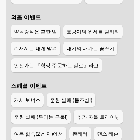
외출 이벤트
약육강식은 흔한 일
호랑이의 위세를 빌려라
쥐새끼는 내게 맡겨
내기의 대가는 꿈꾸기
언젠가는 『항상 주문하는 걸로』라고
스페셜 이벤트
개시 보너스
훈련 실패 (몸조심!)
훈련 실패 (무리는 금물!)
추가 자율 트레이닝
여름 합숙(2년 차)에서
팬레터
댄스 레슨