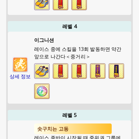
레벨 4
이그니션
레이스 중에 스킬을 13회 발동하면 약간
앞으로 나간다＜중거리＞
상세 정보
레벨 5
솟구치는 고동
레이스 종반이 시작될 때 중위권 그룹에