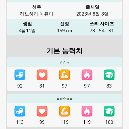
성우
출시일
히노하라 아유미
2023년 8월 8일
생일
신장
쓰리 사이즈
4월11일
159
cm
78
-
54
-
81
기본 능력치
⭐⭐⭐
92
81
97
97
83
⭐⭐⭐⭐⭐
113
99
119
119
100