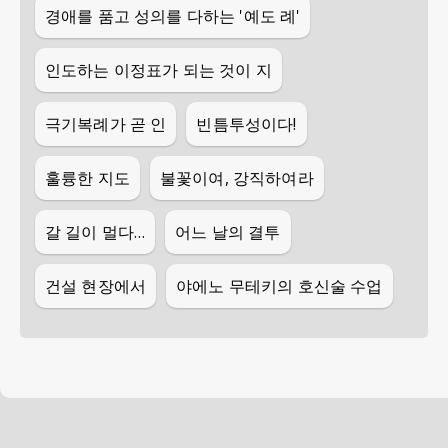
경애를 품고 성의를 다하는 '예도 례'
인도하는 이정표가 되는 것이 지
극기복례가 곧 인
빈틈투성이다!
훌륭한 지도
불꽃이여, 강직하여라
갈 길이 멀다…
어느 날의 결투
건설 현장에서
야에노 무테키의 호신술 수업