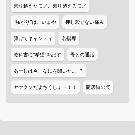
乗り越えたモノ、乗り越えるモノ
“強がり”は、いまや
押し殺せない痛み
弾けてキャンディ
名指導
教科書に“希望”を記す
母との通話
あーしは今、なにを聞いた……？
ヤケクソだよちくしょー！！
商店街の罠