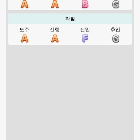
각질
도주
선행
선입
추입