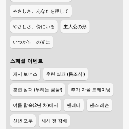
やさしさ、あなたを押して
やさしさ、傍にいる
主人公の形
いつか唯一の光に
스페셜 이벤트
개시 보너스
훈련 실패 (몸조심!)
훈련 실패 (무리는 금물!)
추가 자율 트레이닝
여름 합숙(2년 차)에서
팬레터
댄스 레슨
신년 포부
새해 첫 참배