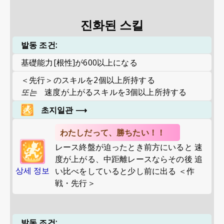
진화된 스킬
발동 조건:
基礎能力[根性]が600以上になる
＜先行＞のスキルを2個以上所持する
또는
速度が上がるスキルを3個以上所持する
초지일관
⟶
わたしだって、勝ちたい！！
レース終盤が迫ったとき前方にいると 速
度が上がる、中距離レースならその後 追
상세 정보
い比べをしていると少し前に出る ＜作
戦・先行＞
발동 조건: