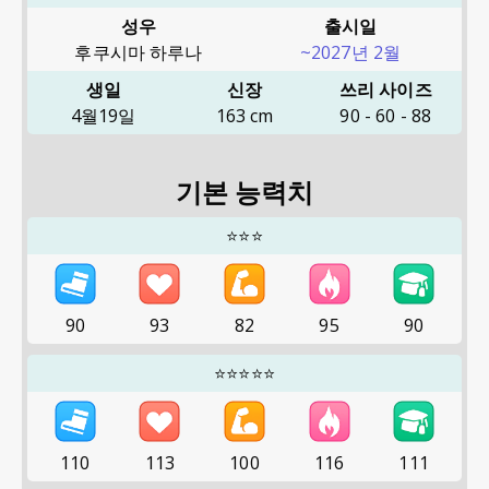
성우
출시일
후쿠시마 하루나
~2027년 2월
생일
신장
쓰리 사이즈
4월19일
163
cm
90
-
60
-
88
기본 능력치
⭐⭐⭐
90
93
82
95
90
⭐⭐⭐⭐⭐
110
113
100
116
111