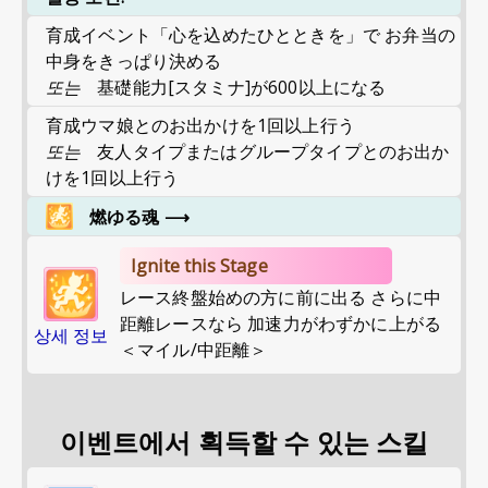
育成イベント「心を込めたひとときを」で お弁当の
中身をきっぱり決める
또는
基礎能力[スタミナ]が600以上になる
育成ウマ娘とのお出かけを1回以上行う
또는
友人タイプまたはグループタイプとのお出か
けを1回以上行う
燃ゆる魂
⟶
Ignite this Stage
レース終盤始めの方に前に出る さらに中
距離レースなら 加速力がわずかに上がる
상세 정보
＜マイル/中距離＞
이벤트에서 획득할 수 있는 스킬