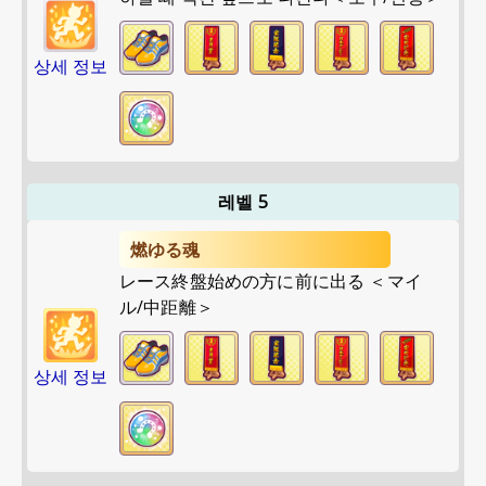
상세 정보
레벨 5
燃ゆる魂
レース終盤始めの方に前に出る ＜マイ
ル/中距離＞
상세 정보