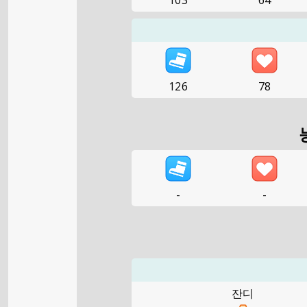
103
64
126
78
-
-
잔디