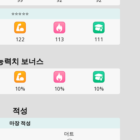
99
92
92
⭐⭐⭐⭐⭐
122
113
111
능력치 보너스
10%
10%
10%
적성
마장 적성
더트