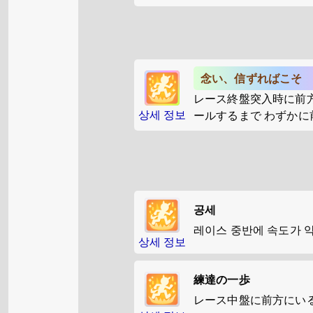
念い、信ずればこそ
レース終盤突入時に前方
상세 정보
ールするまで わずか
공세
레이스 중반에 속도가 
상세 정보
練達の一歩
レース中盤に前方にいる