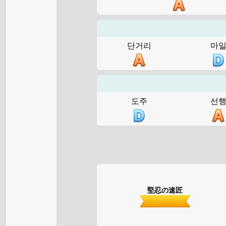
단거리
마
도주
선
堅忍の速匠