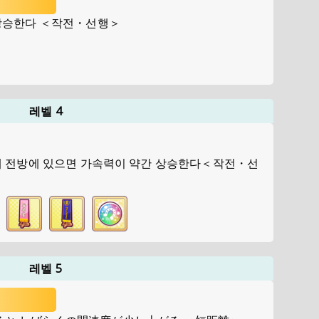
상승한다 ＜작전・선행＞
레벨 4
때 전방에 있으면 가속력이 약간 상승한다＜작전・선
레벨 5