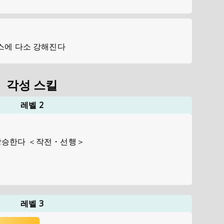
스에 다소 강해진다
각성 스킬
레벨 2
상승한다 ＜작전・선행＞
레벨 3