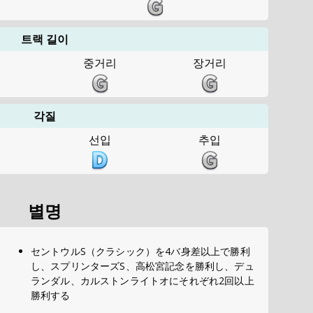
트랙 길이
일
중거리
장거리
각질
행
선입
추입
별명
セントウルS（クラシック）を4バ身差以上で勝利
し、スプリンターズS、高松宮記念を勝利し、デュ
ランダル、カルストンライトオにそれぞれ2回以上
勝利する