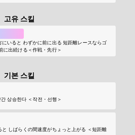
고유 스킬
にいると わずかに前に出る 短距離レースならゴ
に前に出続ける＜作戦・先行＞
기본 스킬
약간 상승한다 ＜작전・선행＞
と しばらくの間速度がちょっと上がる ＜短距離